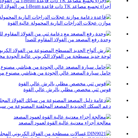
أجزاء تجميع مصاعد TK ذات قاعدة I-Beam من الفولاذ الكربوني
موازن عجلات الدراجات النارية المحمولة عالية القوة
وحدة رفع المصعد من الفولاذ المقاوم للصدأ
لوحة حديد مسطحة من الفولاذ الكربوني عالية الجودة م
حامل سيارة المصعد عالي الجودة من هيتاشي مصنوع من س
قوس ثني مخصص مطلي بالرش عالي القوة
دعم السكك الحديدية المصعد المجلفنة المصنوعة من سبائك 
معالجة أجزاء معدنية عالية القوة لعمود المصعد