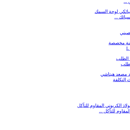
ائك ...
صيني
لطلب
 التكلفة
مقاوم للتآكل ...