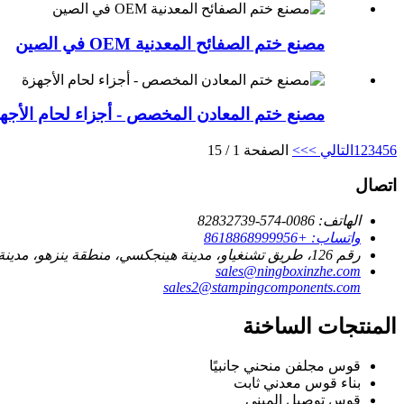
مصنع ختم الصفائح المعدنية OEM في الصين
مصنع ختم المعادن المخصص - أجزاء لحام الأجه
6
5
4
3
2
1
التالي >
>>
الصفحة 1 / 15
اتصال
الهاتف: 0086-574-82832739
واتساب: +8618868999956
رقم 126، طريق تشنغياو، مدينة هينجكسي، منطقة ينزهو، مدينة نينغبو.
sales@ningboxinzhe.com
sales2@stampingcomponents.com
المنتجات الساخنة
قوس مجلفن منحني جانبيًا
بناء قوس معدني ثابت
قوس توصيل المبنى