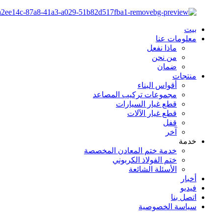
بيت
معلومات عنا
ماذا نفعل
من نحن
ضمان
منتجات
أقواس البناء
مجموعات تركيب المصاعد
قطع غيار السيارات
قطع غيار الآلات
قفل
آخر
خدمة
خدمة ختم المعادن المخصصة
ختم الفولاذ الكربوني
الأسئلة الشائعة
أخبار
فيديو
اتصل بنا
سياسة الخصوصية