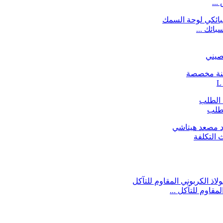
ائك ...
صيني
لطلب
 التكلفة
مقاوم للتآكل ...