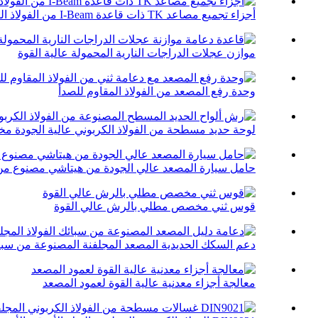
أجزاء تجميع مصاعد TK ذات قاعدة I-Beam من الفولاذ الكربوني
موازن عجلات الدراجات النارية المحمولة عالية القوة
وحدة رفع المصعد من الفولاذ المقاوم للصدأ
لوحة حديد مسطحة من الفولاذ الكربوني عالية الجودة م
حامل سيارة المصعد عالي الجودة من هيتاشي مصنوع من س
قوس ثني مخصص مطلي بالرش عالي القوة
دعم السكك الحديدية المصعد المجلفنة المصنوعة من سبائك 
معالجة أجزاء معدنية عالية القوة لعمود المصعد