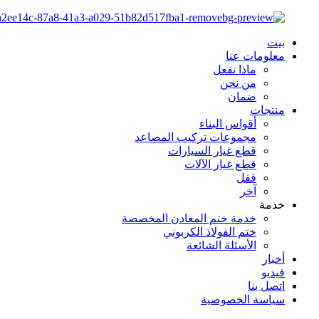
بيت
معلومات عنا
ماذا نفعل
من نحن
ضمان
منتجات
أقواس البناء
مجموعات تركيب المصاعد
قطع غيار السيارات
قطع غيار الآلات
قفل
آخر
خدمة
خدمة ختم المعادن المخصصة
ختم الفولاذ الكربوني
الأسئلة الشائعة
أخبار
فيديو
اتصل بنا
سياسة الخصوصية