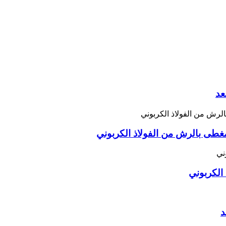
عد
الكربوني
د