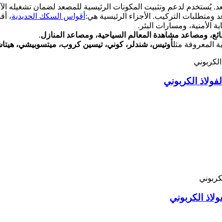
صعد. يُستخدم لدعم وتثبيت المكونات الرئيسية للمصعد لضمان تشغيله ال
د ومتطلبات التركيب. الأجزاء الرئيسية هي:
أقواس السكك الحديدية
، أق
ة الأمنية، ومسارات البئر.
ع، ومصاعد مشاهدة المعالم السياحية، ومصاعد المنازل
.
ة المعروفة مثل
أوتيس، شندلر، كوني، تيسين كروب، ميتسوبيشي، هيتاشي، 
فولاذ الكربوني
لاذ الكربوني