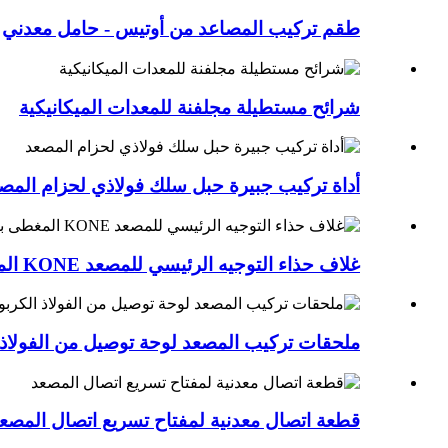
طقم تركيب المصاعد من أوتيس - حامل معدني
شرائح مستطيلة مجلفنة للمعدات الميكانيكية
أداة تركيب جبيرة حبل سلك فولاذي لحزام المص
غلاف حذاء التوجيه الرئيسي للمصعد KONE المغطى بالرش من الفولاذ الكربوني
ملحقات تركيب المصعد لوحة توصيل من الفولاذ 
قطعة اتصال معدنية لمفتاح تسريع اتصال المصع