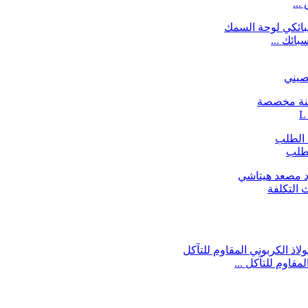
ائك ...
صيني
لطلب
 التكلفة
مقاوم للتآكل ...