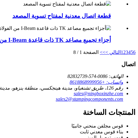
قطعة اتصال معدنية لمفتاح تسوية المصعد
أجزاء تجميع مصاعد TK ذات قاعدة I-Beam من الفولاذ الكربوني
6
5
4
3
2
1
التالي >
>>
الصفحة 1 / 8
اتصال
الهاتف: 0086-574-82832739
واتساب: +8618868999956
رقم 126، طريق تشنغياو، مدينة هينجكسي، منطقة ينزهو، مدينة نينغبو.
sales@ningboxinzhe.com
sales2@stampingcomponents.com
المنتجات الساخنة
قوس مجلفن منحني جانبيًا
بناء قوس معدني ثابت
قوس توصيل المبنى