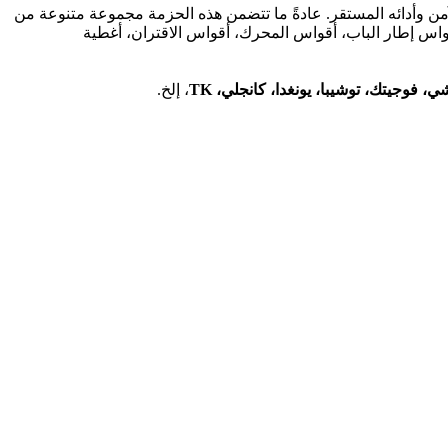
آمن وأدائه المستقر. عادةً ما تتضمن هذه الحزمة مجموعة متنوعة من
واس إطار الباب، أقواس المحرك، أقواس الاقتران، أغطية
فوجيتك، توشيبا، يونغدا، كانجلي، TK
، إلخ.