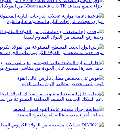
أجزاء تجميع مصاعد TK ذات قاعدة I-Beam من الفولاذ الكربوني
موازن عجلات الدراجات النارية المحمولة عالية القوة
وحدة رفع المصعد من الفولاذ المقاوم للصدأ
لوحة حديد مسطحة من الفولاذ الكربوني عالية الجودة م
حامل سيارة المصعد عالي الجودة من هيتاشي مصنوع من س
قوس ثني مخصص مطلي بالرش عالي القوة
دعم السكك الحديدية المصعد المجلفنة المصنوعة من سبائك 
معالجة أجزاء معدنية عالية القوة لعمود المصعد