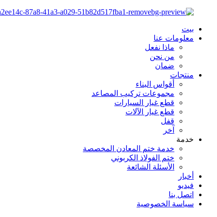
بيت
معلومات عنا
ماذا نفعل
من نحن
ضمان
منتجات
أقواس البناء
مجموعات تركيب المصاعد
قطع غيار السيارات
قطع غيار الآلات
قفل
آخر
خدمة
خدمة ختم المعادن المخصصة
ختم الفولاذ الكربوني
الأسئلة الشائعة
أخبار
فيديو
اتصل بنا
سياسة الخصوصية