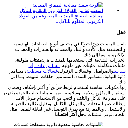
معالجة الصفائح المعدنية المصنوعة من الفولاذ
الكربوني المقاوم للتآكل ...
قفل
تلعب المثبتات دورًا حيويًا في مختلف أنواع الصناعات الهندسية
والتصنيعية مثل الآلات والبناء والمصاعد والسيارات والمعدات
الإلكترونية وما إلى ذلك.
الخيارات الشائعة التي نستخدمها للمثبتات هي:
مثبتات ملولبة،
مثبتات متكاملة، مثبتات غير ملولبة
.
مسامير ذات رأس
سداسي
والصواميل، وغسالات الزنبرك،
غسالات مسطحة
، مسامير
ذاتية اللولبة، مسامير التمدد، المسامير، حلقات التثبيت، وما إلى
ذلك.
إنها مكونات أساسية تُستخدم لربط جزأين أو أكثر بإحكام، وضمان
استقرار الهيكل وسلامته وسلامته. تتميز مثبتاتنا عالية الجودة بقدرتها
على مقاومة التآكل والتلف والتعب مع الاستخدام طويل الأمد،
وإطالة عمر المعدات أو الهياكل بالكامل، وتقليل تكاليف الصيانة
والاستبدال. وبالمقارنة مع طرق التوصيل غير القابلة للفصل مثل
اللحام، توفر المثبتات...
حل أكثر اقتصادا
.