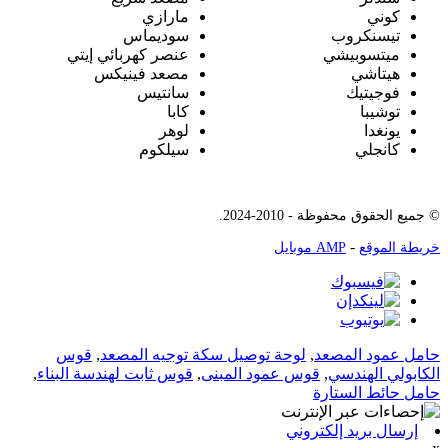
كوني
مارازي
تيسنكروب
سوديماس
ميتسوبيشي
عنصر كهربائي إيتي
هيتاشي
مصعد فينيكس
فوجيتيك
سانتيس
توشيبا
كابا
يونغدا
لوهر
كانجلي
سيلكوم
© جميع الحقوق محفوظة - 2010-2024.
-
خريطة الموقع
AMP موبايل
حامل عمود المصعد
,
لوحة توصيل سكة توجيه المصعد
,
قوس
الكابولي الهندسي
,
قوس عمود المبنى
,
قوس ثابت لهندسة البناء
,
حامل حائط الستارة
إرسال بريد إلكتروني