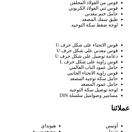
قوس من الفولاذ المجلفن
قوس ثني الفولاذ الكربوني
حامل ختم معدني
طبق سمك المصعد
لوحة ضغط سكة التوجيه
قوس الانحناء على شكل حرف U
قوس معدني على شكل حرف U
دعامة توصيل على شكل حرف U
قوس زاوية على شكل حرف L
حامل عمود الباب العالمي
قوس زاوية الانحناء الجانبي
حامل سكة توجيه المصعد
حامل عمود المصعد
لوحة توصيل سكة التوجيه
مسامير وصواميل سلسلة DIN
عملائنا
أوتيس
هيونداي
شندلر
مصعد سريع