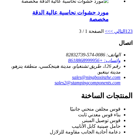
مورد حشوات نحاسية عالية الدقة
مخصصة
3
2
1
التالي >
>>
الصفحة 1 / 3
اتصال
الهاتف: 0086-574-82832739
واتساب: +8618868999956
رقم 126، طريق تشنغياو، مدينة هينجكسي، منطقة ينزهو،
مدينة نينغبو.
sales@ningboxinzhe.com
sales2@stampingcomponents.com
المنتجات الساخنة
قوس مجلفن منحني جانبيًا
بناء قوس معدني ثابت
قوس توصيل المبنى
حامل صينية كابل الأنابيب
دعامة أحادية الجانب مقاومة للزلازل