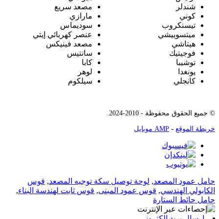
شندلر
مصعد سريع
كوني
مارازي
تيسنكروب
سوديماس
ميتسوبيشي
عنصر كهربائي إيتي
هيتاشي
مصعد فينيكس
فوجيتيك
سانتيس
توشيبا
كابا
يونغدا
لوهر
كانجلي
سيلكوم
© جميع الحقوق محفوظة - 2010-2024.
-
خريطة الموقع
AMP موبايل
حامل عمود المصعد
,
لوحة توصيل سكة توجيه المصعد
,
قوس
الكابولي الهندسي
,
قوس عمود المبنى
,
قوس ثابت لهندسة البناء
,
حامل حائط الستارة
إرسال بريد إلكتروني