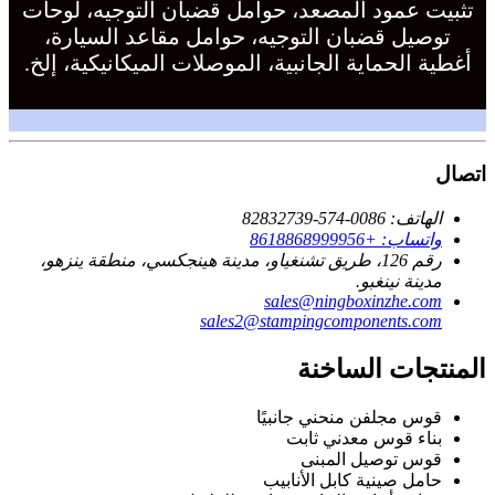
تثبيت عمود المصعد، حوامل قضبان التوجيه، لوحات
توصيل قضبان التوجيه، حوامل مقاعد السيارة،
أغطية الحماية الجانبية، الموصلات الميكانيكية، إلخ.
اتصال
الهاتف: 0086-574-82832739
واتساب: +8618868999956
رقم 126، طريق تشنغياو، مدينة هينجكسي، منطقة ينزهو،
مدينة نينغبو.
sales@ningboxinzhe.com
sales2@stampingcomponents.com
المنتجات الساخنة
قوس مجلفن منحني جانبيًا
بناء قوس معدني ثابت
قوس توصيل المبنى
حامل صينية كابل الأنابيب