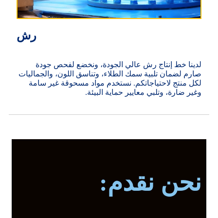
رش
لدينا خط إنتاج رش عالي الجودة، ونخضع لفحص جودة
صارم لضمان تلبية سمك الطلاء، وتناسق اللون، والجماليات
لكل منتج لاحتياجاتكم. نستخدم مواد مسحوقة غير سامة
وغير ضارة، وتلبي معايير حماية البيئة.
نحن نقدم: