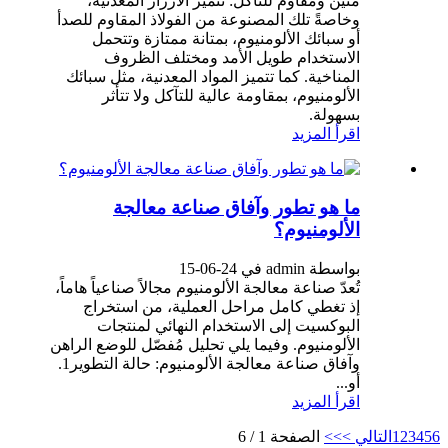
متين ومقاوم للتآكل: تتميز الأزرار المعدنية،
وخاصةً تلك المصنوعة من الفولاذ المقاوم للصدأ
أو سبائك الألومنيوم، بمتانة ممتازة وتتحمل
الاستخدام طويل الأمد ومختلف الظروف
المناخية. كما تتميز المواد المعدنية، مثل سبائك
الألومنيوم، بمقاومة عالية للتآكل ولا تتأثر
بسهولة.
اقرأ المزيد
ما هو تطور وآفاق صناعة معالجة
الألومنيوم؟
بواسطة admin في 24-06-15
تُعدّ صناعة معالجة الألومنيوم مجالاً صناعياً هاماً،
إذ تغطي كامل مراحل العملية، من استخراج
البوكسيت إلى الاستخدام النهائي لمنتجات
الألومنيوم. وفيما يلي تحليل مُفصّل للوضع الراهن
وآفاق صناعة معالجة الألومنيوم: حالة التطوير1.
أو...
اقرأ المزيد
6
5
4
3
2
1
التالي >
>>
الصفحة 1 / 6