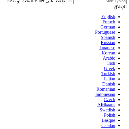
اضغط على Enter للبحث أو ESC
للإغلاق
English
French
German
Portuguese
Spanish
Russian
Japanese
Korean
Arabic
Irish
Greek
Turkish
Italian
Danish
Romanian
Indonesian
Czech
Afrikaans
Swedish
Polish
Basque
Catalan