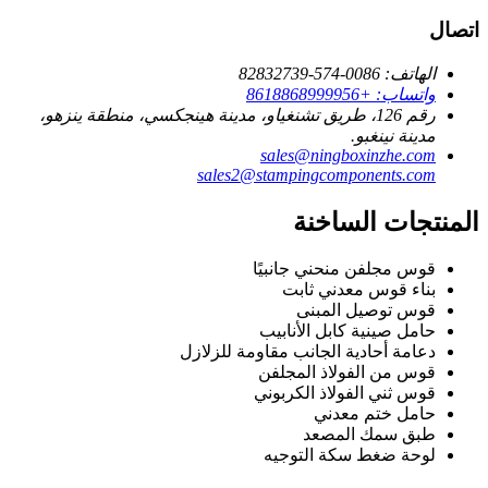
اتصال
الهاتف: 0086-574-82832739
واتساب: +8618868999956
رقم 126، طريق تشنغياو، مدينة هينجكسي، منطقة ينزهو،
مدينة نينغبو.
sales@ningboxinzhe.com
sales2@stampingcomponents.com
المنتجات الساخنة
قوس مجلفن منحني جانبيًا
بناء قوس معدني ثابت
قوس توصيل المبنى
حامل صينية كابل الأنابيب
دعامة أحادية الجانب مقاومة للزلازل
قوس من الفولاذ المجلفن
قوس ثني الفولاذ الكربوني
حامل ختم معدني
طبق سمك المصعد
لوحة ضغط سكة التوجيه