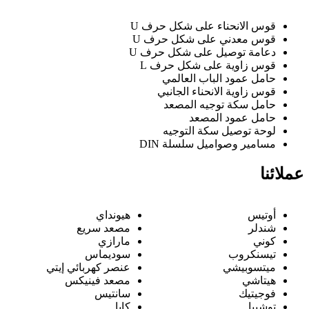
قوس الانحناء على شكل حرف U
قوس معدني على شكل حرف U
دعامة توصيل على شكل حرف U
قوس زاوية على شكل حرف L
حامل عمود الباب العالمي
قوس زاوية الانحناء الجانبي
حامل سكة توجيه المصعد
حامل عمود المصعد
لوحة توصيل سكة التوجيه
مسامير وصواميل سلسلة DIN
عملائنا
أوتيس
هيونداي
شندلر
مصعد سريع
كوني
مارازي
تيسنكروب
سوديماس
ميتسوبيشي
عنصر كهربائي إيتي
هيتاشي
مصعد فينيكس
فوجيتيك
سانتيس
توشيبا
كابا