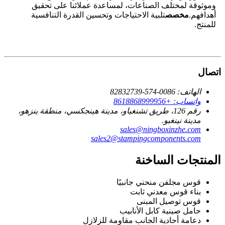
وموثوقة لمختلف الصناعات، لمساعدة عملائنا على تحقيق
أهدافهم.
مخصص
تلبية الاحتياجات وتحسين القدرة التنافسية
للمنتج.
اتصال
الهاتف: 0086-574-82832739
واتساب: +8618868999956
رقم 126، طريق تشنغياو، مدينة هينجكسي، منطقة ينزهو،
مدينة نينغبو.
sales@ningboxinzhe.com
sales2@stampingcomponents.com
المنتجات الساخنة
قوس مجلفن منحني جانبيًا
بناء قوس معدني ثابت
قوس توصيل المبنى
حامل صينية كابل الأنابيب
دعامة أحادية الجانب مقاومة للزلازل