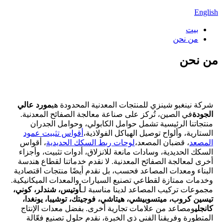
English
بيت
من نحن
من نحن
شركة نينغبو شينزي للمنتجات المعدنية المحدودة هي
مورد عالي
الجودة
في الصين، تُركز على صناعة معالجة الصفائح المعدنية.
منتجاتنا الرئيسية تشمل حوامل الكابولي، وحوامل الجدران
الستارية، وألواح توصيل الهياكل الفولاذية،
أقواس تثبيت عمود
المصعد
، قضبان المصعد،
لوحات ربط السكك الحديدية
، أقواس
السكك الحديدية، وسادات مانعة للانزلاق، أدوات تثبيت، وأجزاء
أخرى لمعالجة الصفائح المعدنية. لا نقدم خدماتنا لقطاع هندسة
البناء ومعدات المصاعد فحسب، بل نقدم أيضًا منتجات اقتصادية
وخدمات ممتازة لقطاعي تصنيع السيارات والمعدات الميكانيكية.
مجموعات تركيب المصاعد لدينا مناسبة لـ
أوتيس، شندلر، كوني،
تيسين كروب، ميتسوبيشي، هيتاشي، فوجيتك، توشيبا، يونغدا،
كانجلي
ومصاعد من علامات تجارية أخرى. بفضل معدات الإنتاج
المتطورة وفريقنا الفني ذي الخبرة، نقدم حلول تصنيع فعّالة