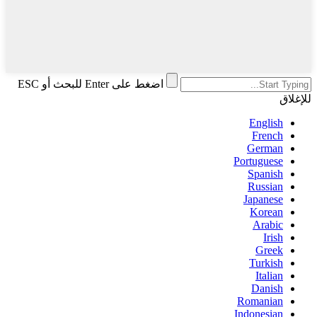
اضغط على Enter للبحث أو ESC
للإغلاق
English
French
German
Portuguese
Spanish
Russian
Japanese
Korean
Arabic
Irish
Greek
Turkish
Italian
Danish
Romanian
Indonesian