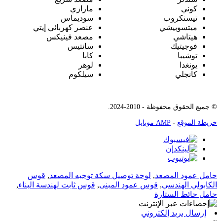
كوني
مارازي
تيسنكروب
سوديماس
ميتسوبيشي
عنصر كهربائي إيتي
هيتاشي
مصعد فينيكس
فوجيتيك
سانتيس
توشيبا
كابا
يونغدا
لوهر
كانجلي
سيلكوم
© جميع الحقوق محفوظة - 2010-2024.
-
خريطة الموقع
AMP موبايل
حامل عمود المصعد
,
لوحة توصيل سكة توجيه المصعد
,
قوس
الكابولي الهندسي
,
قوس عمود المبنى
,
قوس ثابت لهندسة البناء
,
حامل حائط الستارة
إرسال بريد إلكتروني