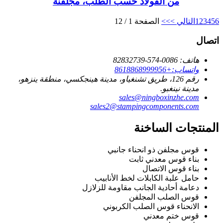
من الفولاذ حسب الطلب، مجلفنة
6
5
4
3
2
1
التالي >
>>
الصفحة 1 / 12
اتصال
هاتف: 0086-574-82832739
واتساب:+8618868999956
رقم 126، طريق تشنغياو، مدينة هينجكسي، منطقة ينزهو،
مدينة نينغبو.
sales@ningboxinzhe.com
sales2@stampingcomponents.com
المنتجات الساخنة
قوس مجلفن ذو انحناء جانبي
بناء قوس معدني ثابت
بناء قوس الاتصال
حامل علبة الكابلات لخط الأنابيب
دعامة أحادية الجانب مقاومة للزلازل
قوس الصلب المجلفن
الانحناء قوس الصلب الكربوني
قوس ختم معدني