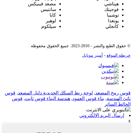
هيتاشي
مصعد فينيكس
فوجيتك
سانتيس
توشيبا
كابا
يونغدا
لوهير
كانجلي
سيلكوم
© حقوق الطبع والنشر - 2010-2023: جميع الحقوق محفوظة.
-
خريطة الموقع
أمبير موبايل
قوس رمح المصعد
,
لوحة ربط السكك الحديدية دليل المصعد
,
قوس
ناتئ الهندسة
,
بناء قوس العمود
,
هندسة البناء قوس ثابت
,
قوس
الحائط الساتر
إرسال البريد الإلكتروني
x