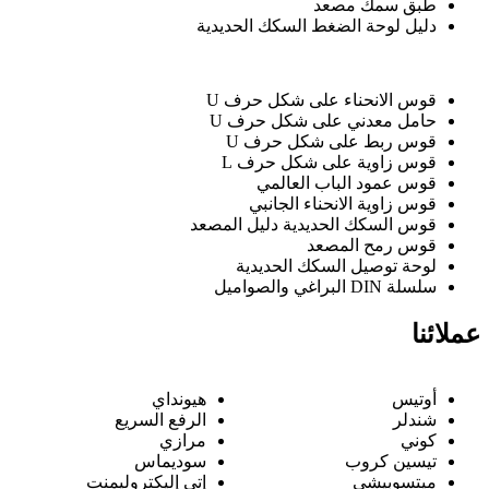
طبق سمك مصعد
دليل لوحة الضغط السكك الحديدية
قوس الانحناء على شكل حرف U
حامل معدني على شكل حرف U
قوس ربط على شكل حرف U
قوس زاوية على شكل حرف L
قوس عمود الباب العالمي
قوس زاوية الانحناء الجانبي
قوس السكك الحديدية دليل المصعد
قوس رمح المصعد
لوحة توصيل السكك الحديدية
سلسلة DIN البراغي والصواميل
عملائنا
أوتيس
هيونداي
شندلر
الرفع السريع
كوني
مرازي
تيسين كروب
سوديماس
ميتسوبيشي
إتي إليكتروليمنت